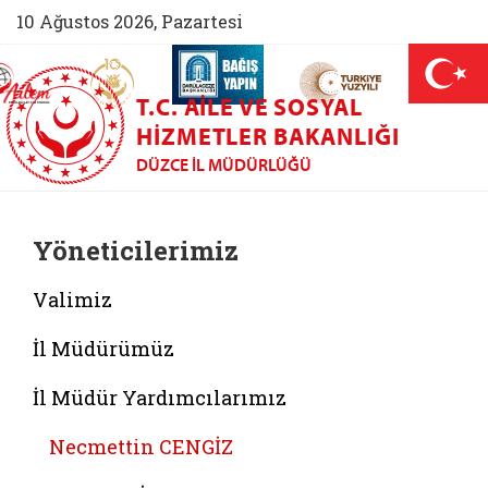
10 Ağustos 2026, Pazartesi
AİLEM İletişim Merkezi (yeni sekmede açılır)
Aile ve Nüfus On Yılı (yeni sekmede açılır)
Darülaceze bağış sayfası (yeni sekme
açılır)
 Aile (yeni sekmede açılır)
T.C. AILE VE SOSYAL
HIZMETLER BAKANLIĞI
DÜZCE İL MÜDÜRLÜĞÜ
Yöneticilerimiz
Valimiz
İl Müdürümüz
İl Müdür Yardımcılarımız
Necmettin CENGİZ