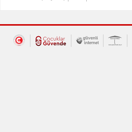
Dış Bağlantılar
Cumhurbaşkanlığı İletişim Merkezi (CİM
Çocuklar Güvende (yeni 
Güvenli İnte
Güv