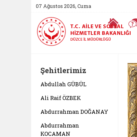
07 Ağustos 2026, Cuma
Ana Sayfa
T.C. AILE VE SOSYAL
HIZMETLER BAKANLIĞI
DÜZCE İL MÜDÜRLÜĞÜ
Şehitlerimiz
Abdullah GÜBÜL
Ali Raif ÖZBEK
Abdurrahman DOĞANAY
Abdurrahman
KOCAMAN