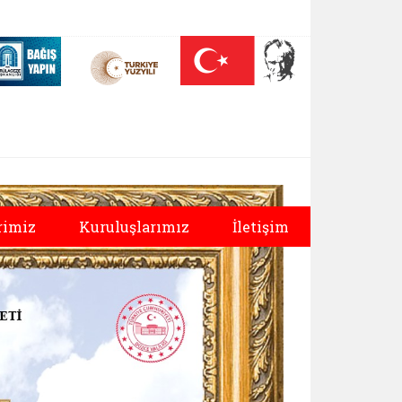
 (yeni sekmede açılır)
Nüfus On Yılı (yeni sekmede açılır)
Darülaceze bağış sayfası (yeni sekmede açılır)
rimiz
Kuruluşlarımız
İletişim