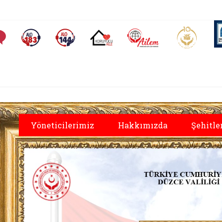
AİLEM İletişim Merkezi
Aile ve 
Sıkça Sorulan Sorular
Alo 183 (yeni sekmede açılır)
Alo 144 (yeni sekmede açılır)
Koruyucu Aile (yeni sekmede açılır)
Yöneticilerimiz
Hakkımızda
Şehitle