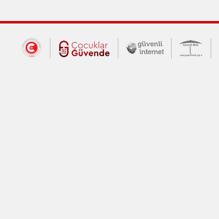
Dış Bağlantılar
Cumhurbaşkanlığı İletişim Merkezi (CİM
Çocuklar Güvende (yeni 
Güvenli İnte
Güv