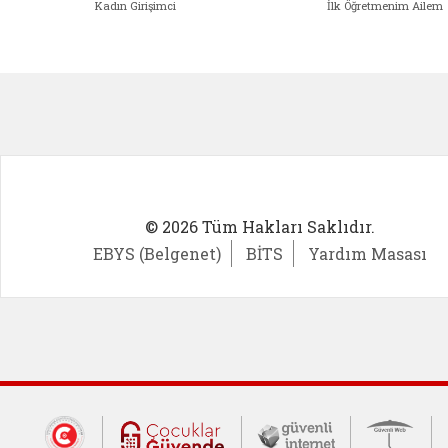
Kadın Girişimci
İlk Öğretmenim Ailem
Kadın Girişimci (yeni sekmede açıl
İlk Öğ
© 2026 Tüm Hakları Saklıdır.
EBYS (Belgenet)
BİTS
Yardım Masası
Dış Bağlantılar
Cumhurbaşkanlığı İletişim Merkezi (CİM
Çocuklar Güvende (yeni 
Güvenli İnte
Güv