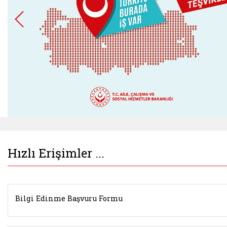
Belgeyi aç: istihdamseferberligi.ailevecalisma.g
Hızlı Erişimler ...
Bilgi Edinme Başvuru Formu