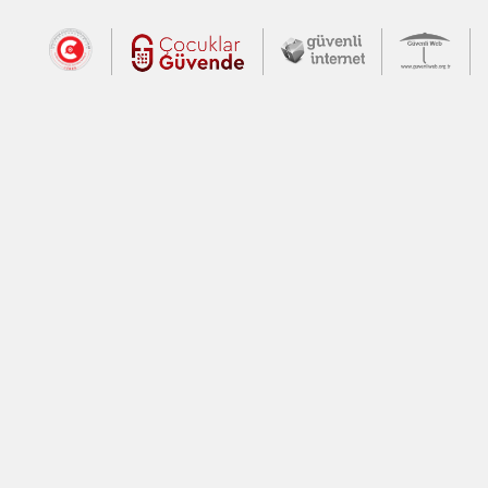
Dış Bağlantılar
Cumhurbaşkanlığı İletişim Merkezi (CİM
Çocuklar Güvende (yeni 
Güvenli İnte
Güv