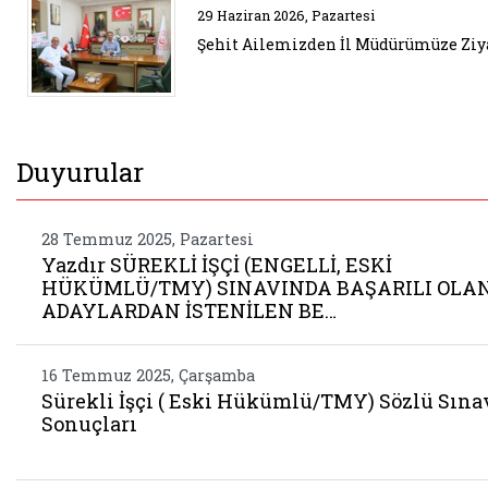
Belgeyi aç: ziyaret 68
29 Haziran 2026, Pazartesi
Şehit Ailemizden İl Müdürümüze Ziy
Duyurular
28 Temmuz 2025, Pazartesi
Yazdır SÜREKLİ İŞÇİ (ENGELLİ, ESKİ
HÜKÜMLÜ/TMY) SINAVINDA BAŞARILI OLA
ADAYLARDAN İSTENİLEN BE…
16 Temmuz 2025, Çarşamba
Sürekli İşçi ( Eski Hükümlü/TMY) Sözlü Sına
Sonuçları