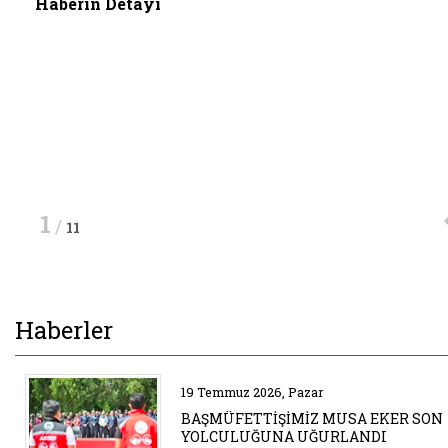
Haberin Detayı
Haberin Detayı
Haberin Detayı
1
/
11
Haberler
Belgeyi aç: anma
19 Temmuz 2026, Pazar
BAŞMÜFETTİŞİMİZ MUSA EKER SON
YOLCULUĞUNA UĞURLANDI