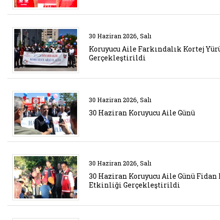
Belgeyi aç: etkinlik 6
30 Haziran 2026, Salı
Koruyucu Aile Farkındalık Kortej Yür
Gerçekleştirildi
Belgeyi aç: etkinlik 5
30 Haziran 2026, Salı
30 Haziran Koruyucu Aile Günü
Belgeyi aç: etkinklik
30 Haziran 2026, Salı
30 Haziran Koruyucu Aile Günü Fidan
Etkinliği Gerçekleştirildi