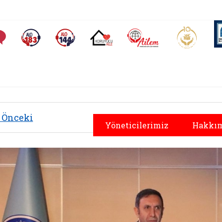
AİLEM İletişim Merkezi
Aile ve 
Sıkça Sorulan Sorular
Alo 183 (yeni sekmede açılır)
Alo 144 (yeni sekmede açılır)
Koruyucu Aile (yeni sekmede açılır)
Önceki
Yöneticilerimiz
Hakkım