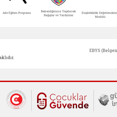
Bakanlığımıza Yapılacak
Aile Eğitim Programı
Erişilebilirlik Değerlendir
Bağışlar ve Yardımlar
Modülü
e açılır)
enim Ailem (yeni sekmede açılır)
Aile Eğitim Programı (yeni sekmede açılır
Bakanlığımıza Yapılacak 
Erişile
EBYS (Belgen
klıdır.
Cumhurbaşkanlığı İletişim Merkezi (C
Çocuklar Gü