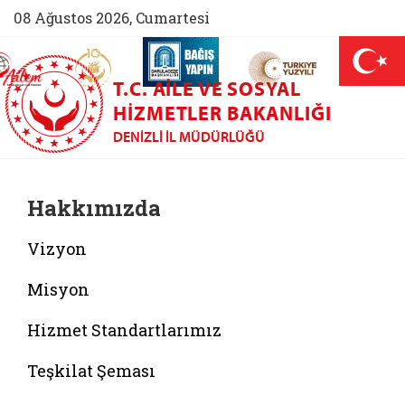
08 Ağustos 2026, Cumartesi
AİLEM İletişim Merkezi (yeni sekmede açılır)
Aile ve Nüfus On Yılı (yeni sekmede açılır)
Darülaceze bağış sayfası (yeni sekme
açılır)
 Aile (yeni sekmede açılır)
T.C. AILE VE SOSYAL
HIZMETLER BAKANLIĞI
DENIZLI İL MÜDÜRLÜĞÜ
Hakkımızda
Vizyon
Misyon
Hizmet Standartlarımız
Teşkilat Şeması