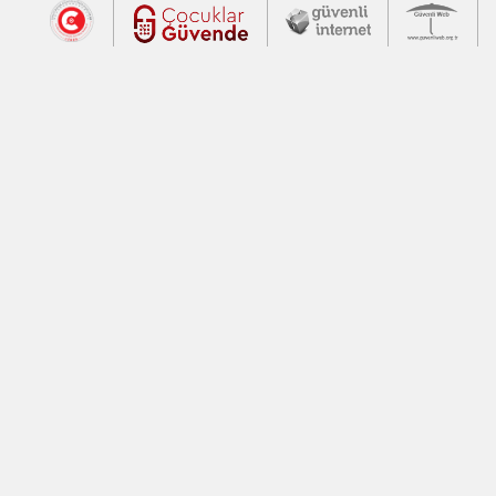
Dış Bağlantılar
Cumhurbaşkanlığı İletişim Merkezi (CİM
Çocuklar Güvende (yeni 
Güvenli İnte
Güv