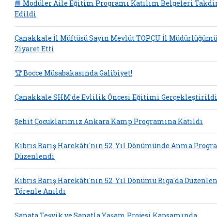
📘 Modüler Aile Eğitim Programı Katılım Belgeleri Takd
Edildi
Çanakkale İl Müftüsü Sayın Mevlüt TOPÇU İl Müdürlüğüm
Ziyaret Etti
🏆 Bocce Müsabakasında Galibiyet!
Çanakkale SHM'de Evlilik Öncesi Eğitimi Gerçekleştirild
Şehit Çocuklarımız Ankara Kamp Programına Katıldı
Kıbrıs Barış Harekâtı'nın 52. Yıl Dönümünde Anma Progr
Düzenlendi
Kıbrıs Barış Harekâtı'nın 52. Yıl Dönümü Biga'da Düzenle
Törenle Anıldı
Sanata Teşvik ve Sanatla Yaşam Projesi Kapsamında