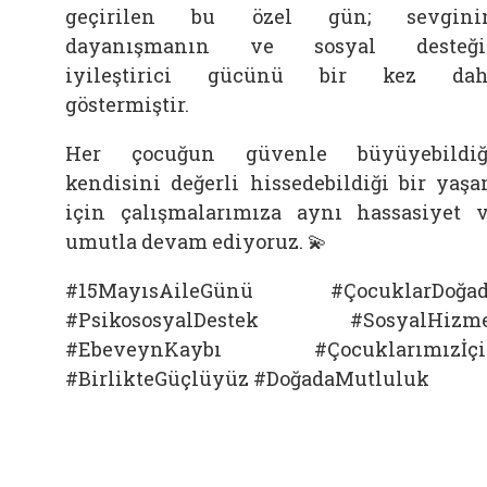
geçirilen bu özel gün; sevginin
dayanışmanın ve sosyal desteği
iyileştirici gücünü bir kez dah
göstermiştir.
Her çocuğun güvenle büyüyebildiğ
kendisini değerli hissedebildiği bir yaş
için çalışmalarımıza aynı hassasiyet 
umutla devam ediyoruz. 💫
#15MayısAileGünü #ÇocuklarDoğad
#PsikososyalDestek #SosyalHizme
#EbeveynKaybı #Çocuklarımızİçi
#BirlikteGüçlüyüz #DoğadaMutluluk