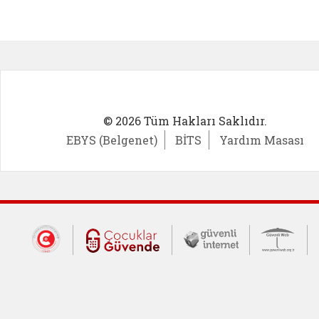
Kadın Girişimci (yeni sekmede açıl
İlk Öğ
© 2026 Tüm Hakları Saklıdır.
EBYS (Belgenet)
BİTS
Yardım Masası
Dış Bağlantılar
Cumhurbaşkanlığı İletişim Merkezi (CİM
Çocuklar Güvende (yeni 
Güvenli İnte
Güv