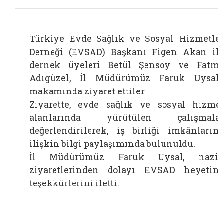
Türkiye Evde Sağlık ve Sosyal Hizmetl
Derneği (EVSAD) Başkanı Figen Akan i
dernek üyeleri Betül Şensoy ve Fat
Adıgüzel, İl Müdürümüz Faruk Uysal
Bağlantıyı aç
makamında
ziyaret ettiler.
Ziyarette, evde sağlık ve sosyal hizm
alanlarında yürütülen çalışmala
değerlendirilerek, iş birliği imkânları
ilişkin bilgi paylaşımında bulunuldu.
İl Müdürümüz Faruk Uysal, nazi
ziyaretlerinden dolayı EVSAD heyeti
teşekkürlerini iletti.