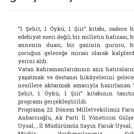
“1 Şehit, 1 Öykü, 1 Şiir” kitabı, sadece b
edebiyat eseri değil; bir milletin hafızası, b
annenin duası, bir gazinin gururu, b
Bağlantı
çocuğun geleceğe mirası olarak
kalpler
yerini aldı.
Vatan kahramanlarımızın aziz hatıraları
yaşatmak ve destansı hikâyelerini gelec
nesillere aktarmak amacıyla hazırlanan 
Şehit, 1 Öykü, 1 Şiir” kitabının tanıt
programı gerçekleştirildi.
Programa; 22. Dönem Milletvekilimiz Far
Anbarcıoğlu, Ak Parti İl Yöneticisi Gülş
Uysal, , İl Müdürümüz Sayın Faruk Uysal, 
Müdür Yardımcılarımız, Şub