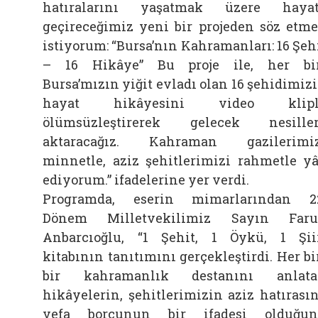
hatıralarını yaşatmak üzere haya
geçireceğimiz yeni bir projeden söz etm
istiyorum: “Bursa’nın Kahramanları: 16 Şeh
– 16 Hikâye” Bu proje ile, her bi
Bursa’mızın yiğit evladı olan 16 şehidimiz
hayat hikâyesini video klipl
ölümsüzleştirerek gelecek nesille
aktaracağız. Kahraman gazilerimi
minnetle, aziz şehitlerimizi rahmetle y
ediyorum.” ifadelerine yer verdi.
Programda, eserin mimarlarından 2
Dönem Milletvekilimiz Sayın Faru
Anbarcıoğlu, “1 Şehit, 1 Öykü, 1 Şii
kitabının tanıtımını gerçekleştirdi. Her bi
bir kahramanlık destanını anlata
hikâyelerin, şehitlerimizin aziz hatırası
vefa borcunun bir ifadesi olduğu