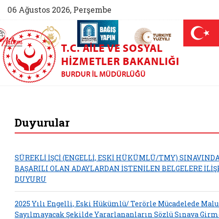
06 Ağustos 2026, Perşembe
AİLEM İletişim Merkezi (yeni sekmede açılır)
Aile ve Nüfus On Yılı (yeni sekmede açılır)
Darülaceze bağış sayfası (yeni sekme
açılır)
 Aile (yeni sekmede açılır)
T.C. AILE VE SOSYAL
HIZMETLER BAKANLIĞI
BURDUR İL MÜDÜRLÜĞÜ
Burdur Aile ve Sosy
Duyurular
SÜREKLİ İŞÇİ (ENGELLİ, ESKİ HÜKÜMLÜ/TMY) SINAVIND
BAŞARILI OLAN ADAYLARDAN İSTENİLEN BELGELERE İLİŞ
DUYURU
2025 Yılı Engelli, Eski Hükümlü/ Terörle Mücadelede Malu
Sayılmayacak Şekilde Yararlananların Sözlü Sınava Girm