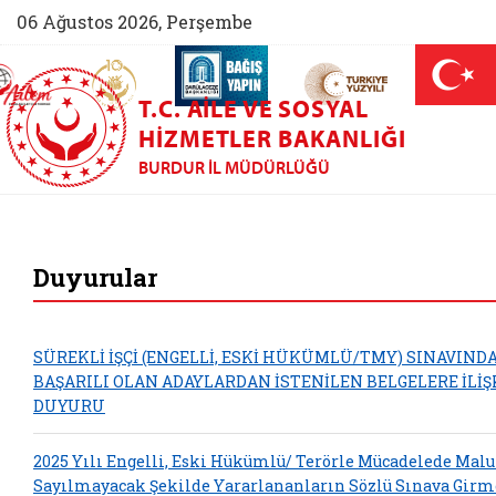
06 Ağustos 2026, Perşembe
AİLEM İletişim Merkezi (yeni sekmede açılır)
Aile ve Nüfus On Yılı (yeni sekmede açılır)
Darülaceze bağış sayfası (yeni sekme
açılır)
 Aile (yeni sekmede açılır)
T.C. AILE VE SOSYAL
HIZMETLER BAKANLIĞI
BURDUR İL MÜDÜRLÜĞÜ
Burdur Aile ve Sos
Duyurular
SÜREKLİ İŞÇİ (ENGELLİ, ESKİ HÜKÜMLÜ/TMY) SINAVIND
BAŞARILI OLAN ADAYLARDAN İSTENİLEN BELGELERE İLİŞ
DUYURU
2025 Yılı Engelli, Eski Hükümlü/ Terörle Mücadelede Malu
Sayılmayacak Şekilde Yararlananların Sözlü Sınava Girm