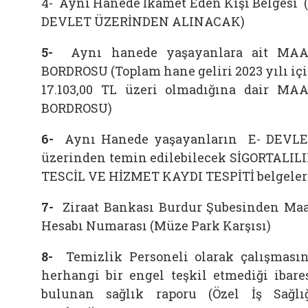
4-
Aynı Hanede İkamet Eden Kişi Belgesi 
DEVLET ÜZERİNDEN ALINACAK)
5-
Aynı hanede yaşayanlara ait MA
BORDROSU (Toplam hane geliri 2023 yılı iç
17.103,00 TL üzeri olmadığına dair MA
BORDROSU)
6-
Aynı Hanede yaşayanların E- DEVL
üzerinden temin edilebilecek SİGORTALIL
TESCİL VE HİZMET KAYDI TESPİTİ belgeler
7-
Ziraat Bankası Burdur Şubesinden Ma
Hesabı Numarası (Müze Park Karşısı)
8-
Temizlik Personeli olarak çalışması
herhangi bir engel teşkil etmediği ibare
bulunan sağlık raporu (Özel İş Sağlı