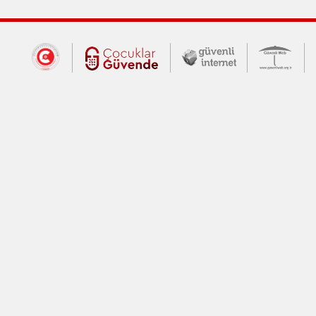
Dış Bağlantılar
Cumhurbaşkanlığı İletişim Merkezi (CİM
Çocuklar Güvende (yeni 
Güvenli İnte
Güv