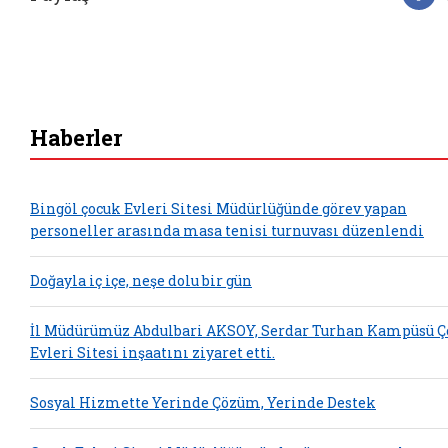
F
Haberler
Bingöl çocuk Evleri Sitesi Müdürlüğünde görev yapan
personeller arasında masa tenisi turnuvası düzenlendi
Doğayla iç içe, neşe dolu bir gün
İl Müdürümüz Abdulbari AKSOY, Serdar Turhan Kampüsü Ç
Evleri Sitesi inşaatını ziyaret etti.
Sosyal Hizmette Yerinde Çözüm, Yerinde Destek