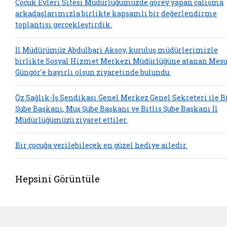
Çocuk Evleri Sitesi Müdürlüğümüzde görev yapan çalışma
arkadaşlarımızla birlikte kapsamlı bir değerlendirme
toplantısı gerçekleştirdik.
İl Müdürümüz Abdulbari Aksoy, kuruluş müdürlerimizle
birlikte Sosyal Hizmet Merkezi Müdürlüğüne atanan Mesu
Güngör'e hayırlı olsun ziyaretinde bulundu.
Öz Sağlık-İş Sendikası Genel Merkez Genel Sekreteri ile B
Şube Başkanı, Muş Şube Başkanı ve Bitlis Şube Başkanı İl
Müdürlüğümüzü ziyaret ettiler.
Bir çocuğa verilebilecek en güzel hediye ailedir.
Hepsini Görüntüle