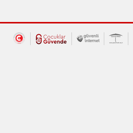
Dış Bağlantılar
Cumhurbaşkanlığı İletişim Merkezi (CİM
Çocuklar Güvende (yeni 
Güvenli İnte
Güv