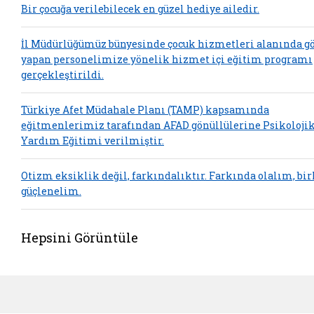
Bir çocuğa verilebilecek en güzel hediye ailedir.
İl Müdürlüğümüz bünyesinde çocuk hizmetleri alanında g
yapan personelimize yönelik hizmet içi eğitim programı
gerçekleştirildi.
Türkiye Afet Müdahale Planı (TAMP) kapsamında
eğitmenlerimiz tarafından AFAD gönüllülerine Psikolojik
Yardım Eğitimi verilmiştir.
Otizm eksiklik değil, farkındalıktır. Farkında olalım, bir
güçlenelim.
Hepsini Görüntüle