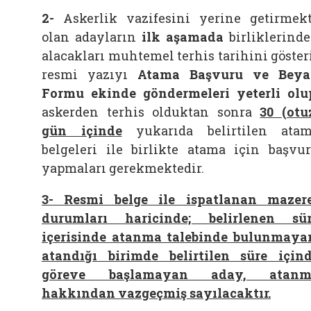
2
-
Askerlik vazifesini yerine getirmek
olan adayların
ilk aşamada
birliklerind
alacakları muhtemel terhis tarihini göster
resmi yazıyı
Atama Başvuru ve Bey
Formu ekinde
göndermeleri yeterli olu
askerden terhis olduktan sonra
30 (otu
gün içinde
yukarıda belirtilen ata
belgeleri ile birlikte atama için başvu
yapmaları gerekmektedir.
3- Resmi belge ile ispatlanan mazer
durumları haricinde; belirlenen sü
içerisinde atanma talebinde bulunmaya
atandığı birimde belirtilen süre için
göreve başlamayan aday, atanm
hakkından vazgeçmiş sayılacaktır.