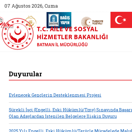
07 Ağustos 2026, Cuma
AİLEM İletişim Merkezi (yeni sekmede açılır)
Aile ve Nüfus On Yılı (yeni sekmede açılır)
Darülaceze bağış sayfası (yeni sekme
açılır)
 Aile (yeni sekmede açılır)
T.C. AILE VE SOSYAL
HIZMETLER BAKANLIĞI
BATMAN İL MÜDÜRLÜĞÜ
Batman Aile ve So
Duyurular
Evlenecek Gençlerin Desteklenmesi Projesi
Sürekli İşçi (Engelli, Eski Hükümlü/Tmy) Sınavında Başarı
Olan Adaylardan İstenilen Belgelere İlişkin Duyuru
2025 Yılı Engelli, Eski Hükümlü/Terörle Mücadelede Malu