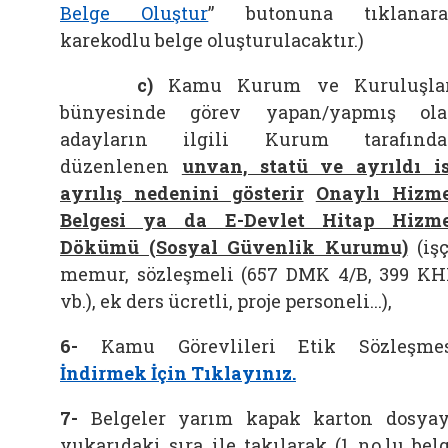
Belge Oluştur
”
butonuna tıklanar
karekodlu belge oluşturulacaktır.
)
c)
Kamu Kurum ve Kuruluşlar
bünyesinde görev yapan/yapmış ol
adayların ilgili Kurum tarafında
düzenlenen
unvan, statü ve ayrıldı i
ayrılış nedenini gösterir
Onaylı Hizm
Belgesi ya da E-Devlet Hitap Hizm
Dökümü (Sosyal Güvenlik Kurumu)
(işç
memur, sözleşmeli (657 DMK 4/B, 399 K
vb.), ek ders ücretli, proje personeli...),
6-
Kamu Görevlileri Etik Sözleşme
İndirmek İçin
Tıklayınız.
7-
Belgeler yarım kapak karton dosya
yukarıdaki sıra ile takılarak (1 no.lu bel