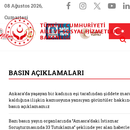
Sosyal Medya 
Facebook sayfam
Instagram s
X (Twit
You
08 Ağustos 2026,
Cumartesi
TÜRKIYE CUMHURIYETI
AİLEM İletişim Merkezi (yeni sekmede açılır)
Aile ve Nüfus On Yılı (yeni sekmede açılır)
AILE VE SOSYAL HIZMETLER
Darülaceze bağış sayfası (yeni sekme
açılır)
 Aile (yeni sekmede açılır)
Aram
BAKANLIĞI
T.C. Aile ve Sosyal
BASIN AÇIKLAMALARI
Ankara’da yaşayan bir kadının eşi tarafından şiddete mar
kaldığına ilişkin kamuoyuna yansıyan görüntüler hakkın
basın açıklamamız
Bazı basın yayın organlarında “Amasra’daki İstismar
Soruşturmasında 33 Tutuklama” şeklinde yer alan haberle