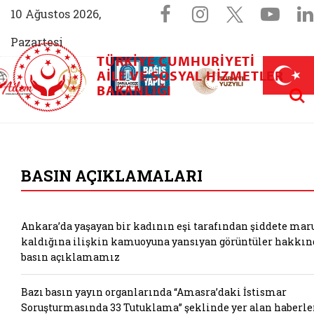
Sosyal Medya 
Facebook sayfam
Instagram s
X (Twit
You
10 Ağustos 2026,
Pazartesi
TÜRKIYE CUMHURIYETI
AİLEM İletişim Merkezi (yeni sekmede açılır)
Aile ve Nüfus On Yılı (yeni sekmede açılır)
AILE VE SOSYAL HIZMETLER
Darülaceze bağış sayfası (yeni sekme
açılır)
 Aile (yeni sekmede açılır)
Aram
BAKANLIĞI
T.C. Aile ve Sosyal
BASIN AÇIKLAMALARI
Ankara’da yaşayan bir kadının eşi tarafından şiddete mar
kaldığına ilişkin kamuoyuna yansıyan görüntüler hakkın
basın açıklamamız
Bazı basın yayın organlarında “Amasra’daki İstismar
Soruşturmasında 33 Tutuklama” şeklinde yer alan haberle