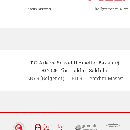
Kadın Girişimci
İlk Öğretmenim Ailem
Kadın Girişimci (yeni sekmede açıl
İlk Öğ
T.C. Aile ve Sosyal Hizmetler Bakanlığı
© 2026 Tüm Hakları Saklıdır.
EBYS (Belgenet)
BİTS
Yardım Masası
Dış Bağlantılar
Cumhurbaşkanlığı İletişim Merkezi (CİM
Çocuklar Güvende (yeni 
Güvenli İnte
Güv