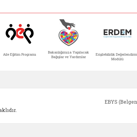
Bakanlığımıza Yapılacak
Aile Eğitim Programı
Erişilebilirlik Değerlendir
Bağışlar ve Yardımlar
Modülü
e açılır)
enim Ailem (yeni sekmede açılır)
Aile Eğitim Programı (yeni sekmede açılır
Bakanlığımıza Yapılacak 
Erişile
EBYS (Belgen
klıdır.