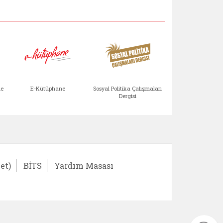
Aile Çocuk Derg
me
E-Kütüphane
Sosyal Politika Çalışmaları
Dergisi
)
Bağışlar ve Yardımlar (yeni sekmede açılır)
bilirlik Değerlendirme Modülü (yeni sekmede açıl
E-Kütüphane (yeni sekmede açılır)
Sosyal Politika Çalış
Ail
et)
BİTS
Yardım Masası