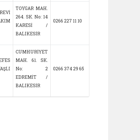
TOYGAR MAH.
REVİ
264. SK. No: 14
KIM
0266 227 11 10
16.12.2021
KARESİ /
BALIKESİR
CUMHURİYET
EFES
MAH. 61. SK.
AŞLI
No: 2
0266 374 29 65
19.09.2023
EDREMİT /
BALIKESİR