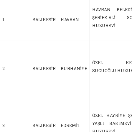
HAVRAN BELEDİ
ŞERİFE-ALİ S
1
BALIKESİR
HAVRAN
HUZUREVİ
ÖZEL KEN
2
BALIKESİR
BURHANİYE
SUCUOĞLU HUZU
ÖZEL HAYRİYE Ş
YAŞLI BAKIMEV
3
BALIKESİR
EDREMİT
HUZUREVİ