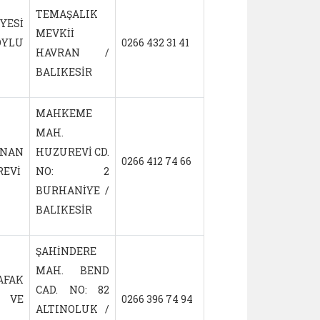
TEMAŞALIK
YESİ
MEVKİİ
OYLU
0266 432 31 41
21.04.1999
HAVRAN /
BALIKESİR
MAHKEME
MAH.
AN
HUZUREVİ CD.
0266 412 74 66
14.07.2006
REVİ
NO: 2
BURHANİYE /
BALIKESİR
ŞAHİNDERE
MAH. BEND
AFAK
CAD. NO: 82
İ VE
0266 396 74 94
30.05.2008
ALTINOLUK /