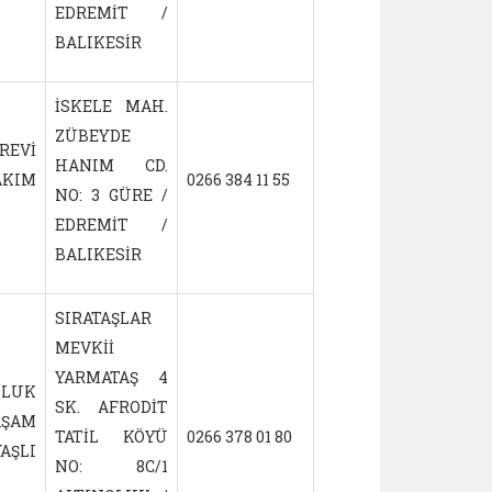
EDREMİT /
BALIKESİR
İSKELE MAH.
ZÜBEYDE
REVİ
HANIM CD.
KIM
0266 384 11 55
31.01.2012
NO: 3 GÜRE /
EDREMİT /
BALIKESİR
SIRATAŞLAR
MEVKİİ
YARMATAŞ 4
LUK
SK. AFRODİT
ŞAM
TATİL KÖYÜ
0266 378 01 80
21.01.2013
AŞLI
NO: 8C/1