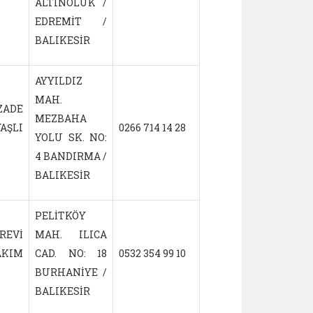
ALTINOLUK /
EDREMİT /
BALIKESİR
AYYILDIZ
MAH.
ADE
MEZBAHA
AŞLI
0266 714 14 28
16.09.2019
YOLU SK. NO:
4 BANDIRMA /
BALIKESİR
PELİTKÖY
REVİ
MAH. ILICA
KIM
CAD. NO: 18
0532 354 99 10
17.08.2021
BURHANİYE /
BALIKESİR