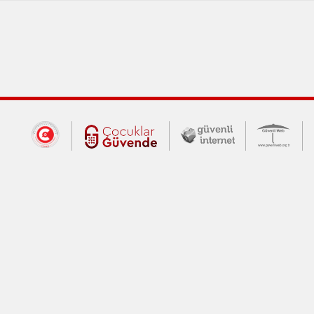
Dış Bağlantılar
Cumhurbaşkanlığı İletişim Merkezi (CİM
Çocuklar Güvende (yeni 
Güvenli İnte
Güv