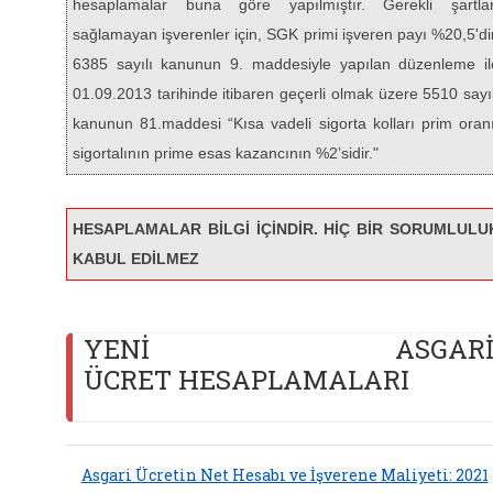
hesaplamalar buna göre yapılmıştır. Gerekli şartlar
sağlamayan işverenler için, SGK primi işveren payı %20,5'dir
6385 sayılı kanunun 9. maddesiyle yapılan düzenleme il
01.09.2013 tarihinde itibaren geçerli olmak üzere 5510 sayıl
kanunun 81.maddesi “Kısa vadeli sigorta kolları prim oranı
sigortalının prime esas kazancının %2’sidir."
HESAPLAMALAR BİLGİ İÇİNDİR. HİÇ BİR SORUMLULU
KABUL EDİLMEZ
YENİ ASGAR
ÜCRET HESAPLAMALARI
Asgari Ücretin Net Hesabı ve İşverene Maliyeti: 2021