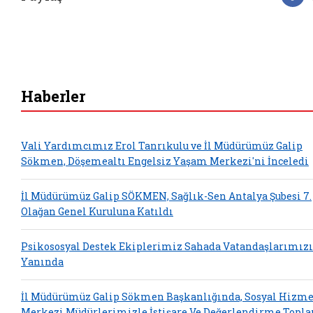
F
Haberler
Vali Yardımcımız Erol Tanrıkulu ve İl Müdürümüz Galip
Sökmen, Döşemealtı Engelsiz Yaşam Merkezi'ni İnceledi
İl Müdürümüz Galip SÖKMEN, Sağlık-Sen Antalya Şubesi 7.
Olağan Genel Kuruluna Katıldı
Psikososyal Destek Ekiplerimiz Sahada Vatandaşlarımız
Yanında
İl Müdürümüz Galip Sökmen Başkanlığında, Sosyal Hizme
Merkezi Müdürlerimizle İstişare Ve Değerlendirme Topla