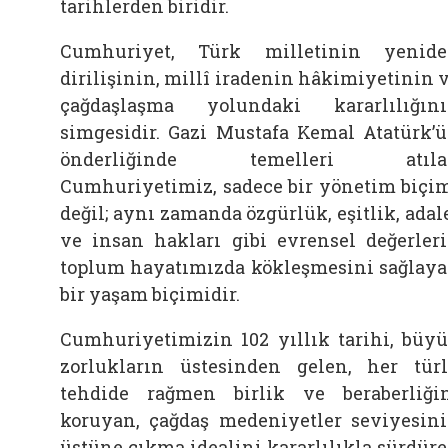
tarihlerden biridir.
Cumhuriyet, Türk milletinin yenid
dirilişinin, millî iradenin hâkimiyetinin 
çağdaşlaşma yolundaki kararlılığın
simgesidir. Gazi Mustafa Kemal Atatürk’
önderliğinde temelleri atıla
Cumhuriyetimiz, sadece bir yönetim biçi
değil; aynı zamanda özgürlük, eşitlik, adal
ve insan hakları gibi evrensel değerler
toplum hayatımızda kökleşmesini sağlay
bir yaşam biçimidir.
Cumhuriyetimizin 102 yıllık tarihi, büy
zorlukların üstesinden gelen, her tür
tehdide rağmen birlik ve beraberliği
koruyan, çağdaş medeniyetler seviyesin
üstüne çıkma idealini kararlılıkla sürdür