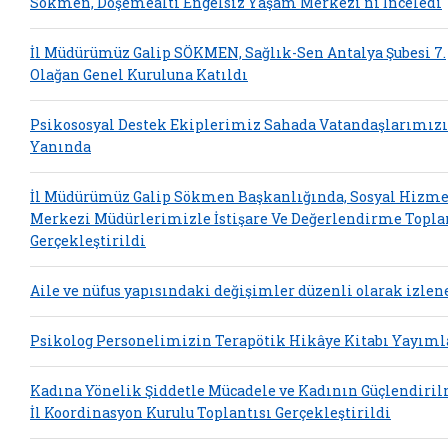
Sökmen, Döşemealtı Engelsiz Yaşam Merkezi'ni İnceledi
İl Müdürümüz Galip SÖKMEN, Sağlık-Sen Antalya Şubesi 7.
Olağan Genel Kuruluna Katıldı
Psikososyal Destek Ekiplerimiz Sahada Vatandaşlarımız
Yanında
İl Müdürümüz Galip Sökmen Başkanlığında, Sosyal Hizme
Merkezi Müdürlerimizle İstişare Ve Değerlendirme Topla
Gerçekleştirildi
Aile ve nüfus yapısındaki değişimler düzenli olarak izlen
Psikolog Personelimizin Terapötik Hikâye Kitabı Yayım
Kadına Yönelik Şiddetle Mücadele ve Kadının Güçlendiri
İl Koordinasyon Kurulu Toplantısı Gerçekleştirildi