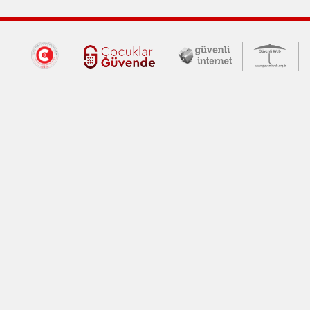
Dış Bağlantılar
Cumhurbaşkanlığı İletişim Merkezi (CİM
Çocuklar Güvende (yeni 
Güvenli İnte
Güv