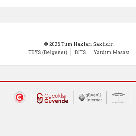
Kadın Girişimci (yeni sekmede açıl
İlk Öğ
© 2026 Tüm Hakları Saklıdır.
EBYS (Belgenet)
BİTS
Yardım Masası
Dış Bağlantılar
Cumhurbaşkanlığı İletişim Merkezi (CİM
Çocuklar Güvende (yeni 
Güvenli İnte
Güv