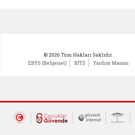
Kadın Girişimci (yeni sekmede açıl
İlk Öğ
© 2026 Tüm Hakları Saklıdır.
EBYS (Belgenet)
BİTS
Yardım Masası
Dış Bağlantılar
Cumhurbaşkanlığı İletişim Merkezi (CİM
Çocuklar Güvende (yeni 
Güvenli İnte
Güv