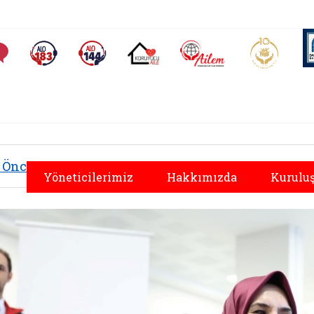
AİLEM İletişim Merkezi
Aile ve 
Sıkça Sorulan Sorular
Alo 183 (yeni sekmede açılır)
Alo 144 (yeni sekmede açılır)
Koruyucu Aile (yeni sekmede açılır)
Önceki
Yöneticilerimiz
Hakkımızda
Kuruluş