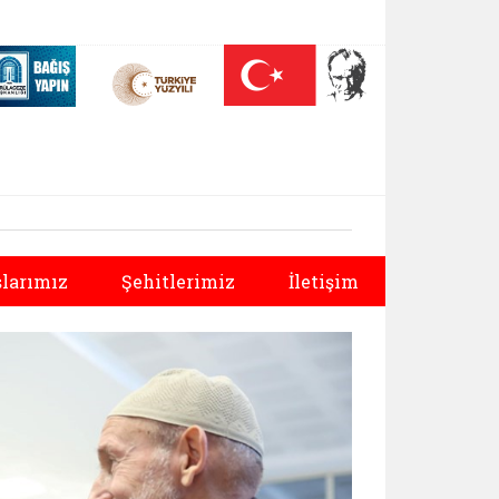
 (yeni sekmede açılır)
Nüfus On Yılı (yeni sekmede açılır)
Darülaceze bağış sayfası (yeni sekmede açılır)
Sonraki
larımız
Şehitlerimiz
İletişim