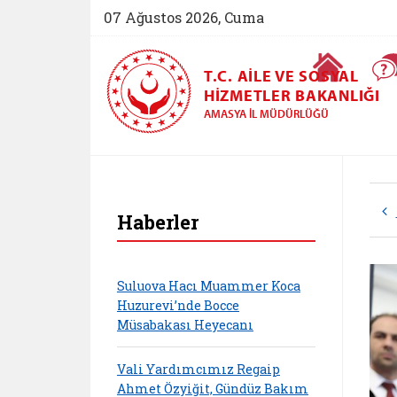
07 Ağustos 2026, Cuma
Ana Sayfa
T.C. AILE VE SOSYAL
HIZMETLER BAKANLIĞI
AMASYA İL MÜDÜRLÜĞÜ
Haberler
Suluova Hacı Muammer Koca
Huzurevi’nde Bocce
Müsabakası Heyecanı
Vali Yardımcımız Regaip
Ahmet Özyiğit, Gündüz Bakım