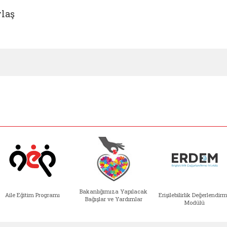
laş
Bakanlığımıza Yapılacak
Aile Eğitim Programı
Erişilebilirlik Değerlendir
Bağışlar ve Yardımlar
Modülü
e açılır)
enim Ailem (yeni sekmede açılır)
Aile Eğitim Programı (yeni sekmede açılır
Bakanlığımıza Yapılacak 
Erişile