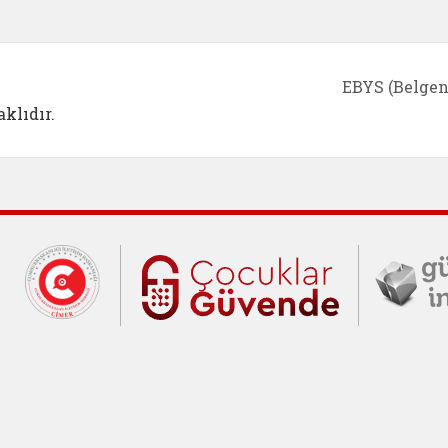
EBYS (Belgen
klıdır.
Cumhurbaşkanlığı İletişim Merkezi (C
Çocuklar Gü