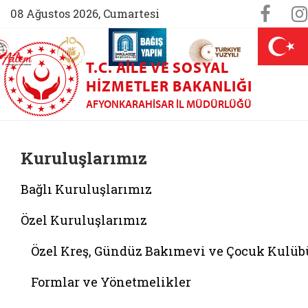
Sosya
Face
08 Ağustos 2026, Cumartesi
AİLEM İletişim Merkezi (yeni sekmede açılır)
Aile ve Nüfus On Yılı (yeni sekmede açılır)
Darülaceze bağış sayfası (yeni sekme
açılır)
 Aile (yeni sekmede açılır)
T.C. AILE VE SOSYAL
HIZMETLER BAKANLIĞI
AFYONKARAHISAR İL MÜDÜRLÜĞÜ
Kuruluşlarımız
Bağlı Kuruluşlarımız
Özel Kuruluşlarımız
Özel Kreş, Gündüz Bakımevi ve Çocuk Kulüb
Formlar ve Yönetmelikler