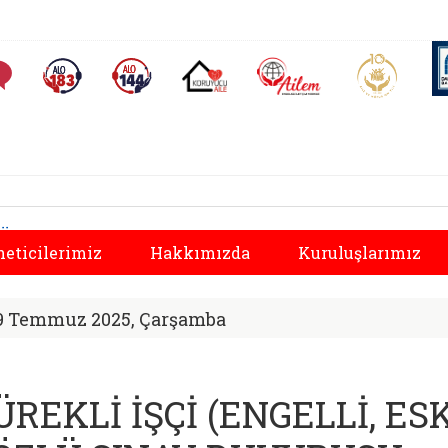
AİLEM İletişim Merkezi
Aile ve 
Sıkça Sorulan Sorular
Alo 183 (yeni sekmede açılır)
Alo 144 (yeni sekmede açılır)
Koruyucu Aile (yeni sekmede açılır)
le ve Sosyal Hizme
Önceki
eticilerimiz
Hakkımızda
Kuruluşlarımız
9 Temmuz 2025, Çarşamba
ÜREKLİ İŞÇİ (ENGELLİ, 