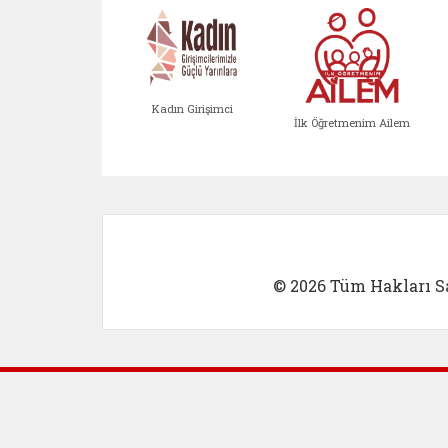
Kadın Girişimci
İlk Öğretmenim Ailem
Kadın Girişimci (yeni sekmed
İlk Öğretm
© 2026 Tüm Hakları Sa
Dış Bağlantılar