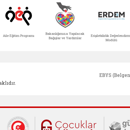
Bakanlığımıza Yapılacak
Aile Eğitim Programı
Erişilebilirlik Değerlendir
Bağışlar ve Yardımlar
Modülü
e açılır)
enim Ailem (yeni sekmede açılır)
Aile Eğitim Programı (yeni sekmede açılır
Bakanlığımıza Yapılacak 
Erişile
EBYS (Belgen
klıdır.
Cumhurbaşkanlığı İletişim Merkezi (C
Çocuklar Gü