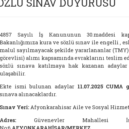
ÖZLÜ SINAV DUYURUSU
4857 Sayılı İş Kanununun 30.maddesi kap
Bakanlığımıza kura ve sözlü sınav ile engelli , 
malul sayılmayacak şekilde yararlananlar (TMY) 
görevlisi) alımı kapsamında evraklarını teslim e
sözlü sınava katılmaya hak kazanan adaylar 
ulaşabilir.
Ekte ismi bulunan adaylar
11.07.2025 CUMA 
sınava alınacaklardır.
Sınav Yeri:
Afyonkarahisar Aile ve Sosyal Hizmet
Adres:
Güvenevler Mahallesi İs
No:6
AFYONKARAHİSAR/MERKEZ