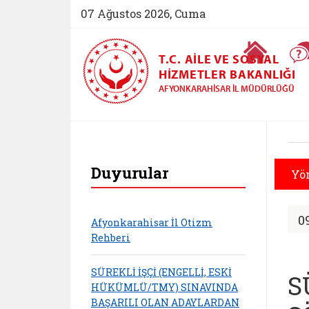
07 Ağustos 2026, Cuma
Ana Sayfa
T.C. AILE VE SOSYAL
HIZMETLER BAKANLIĞI
AFYONKARAHISAR İL MÜDÜRLÜĞÜ
Afyonkarahisar Ai
Duyurular
Yön
0
Afyonkarahisar İl Otizm
Rehberi
SÜREKLİ İŞÇİ (ENGELLİ, ESKİ
S
HÜKÜMLÜ/TMY) SINAVINDA
BAŞARILI OLAN ADAYLARDAN