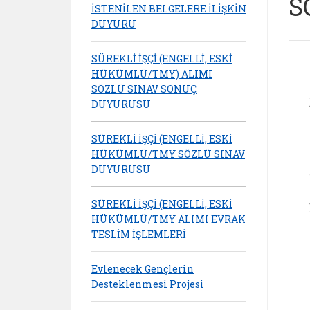
S
İSTENİLEN BELGELERE İLİŞKİN
DUYURU
SÜREKLİ İŞÇİ (ENGELLİ, ESKİ
HÜKÜMLÜ/TMY) ALIMI
SÖZLÜ SINAV SONUÇ
DUYURUSU
SÜREKLİ İŞÇİ (ENGELLİ, ESKİ
HÜKÜMLÜ/TMY SÖZLÜ SINAV
DUYURUSU
SÜREKLİ İŞÇİ (ENGELLİ, ESKİ
HÜKÜMLÜ/TMY ALIMI EVRAK
TESLİM İŞLEMLERİ
Evlenecek Gençlerin
Desteklenmesi Projesi