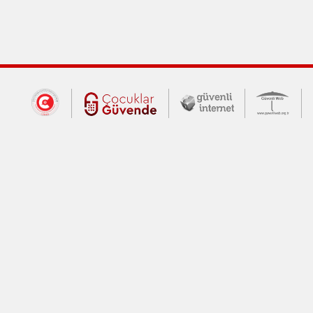
Dış Bağlantılar
Cumhurbaşkanlığı İletişim Merkezi (CİM
Çocuklar Güvende (yeni 
Güvenli İnte
Güv