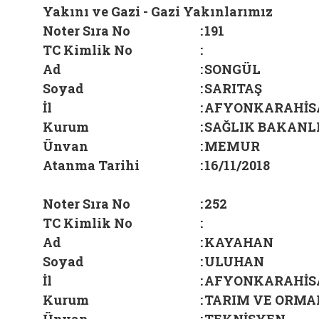
Yakını ve Gazi - Gazi Yakınlarımız
Noter Sıra No
:
191
TC Kimlik No
:
Ad
:
SONGÜL
Soyad
:
SARITAŞ
İl
:
AFYONKARAHİS
Kurum
:
SAĞLIK BAKANLI
Ünvan
:
MEMUR
Atanma Tarihi
:
16/11/2018
Noter Sıra No
:
252
TC Kimlik No
:
Ad
:
KAYAHAN
Soyad
:
ULUHAN
İl
:
AFYONKARAHİS
Kurum
:
TARIM VE ORMA