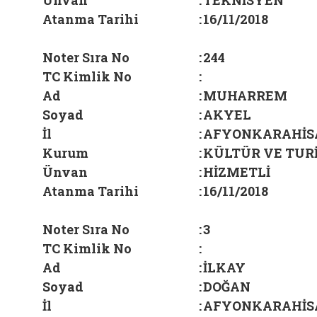
Ünvan
:
TEKNİSYEN
Atanma Tarihi
:
16/11/2018
Noter Sıra No
:
244
TC Kimlik No
:
Ad
:
MUHARREM
Soyad
:
AKYEL
İl
:
AFYONKARAHİS
Kurum
:
KÜLTÜR VE TUR
Ünvan
:
HİZMETLİ
Atanma Tarihi
:
16/11/2018
Noter Sıra No
:
3
TC Kimlik No
:
Ad
:
İLKAY
Soyad
:
DOĞAN
İl
:
AFYONKARAHİS