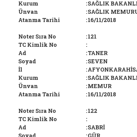
Kurum
:
SAĞLIK BAKANLI
Ünvan
:
SAĞLIK MEMUR
Atanma Tarihi
:
16/11/2018
Noter Sıra No
:
121
TC Kimlik No
:
Ad
:
TANER
Soyad
:
SEVEN
İl
:
AFYONKARAHİS
Kurum
:
SAĞLIK BAKANLI
Ünvan
:
MEMUR
Atanma Tarihi
:
16/11/2018
Noter Sıra No
:
122
TC Kimlik No
:
Ad
:
SABRİ
Soyad
:
GÜR