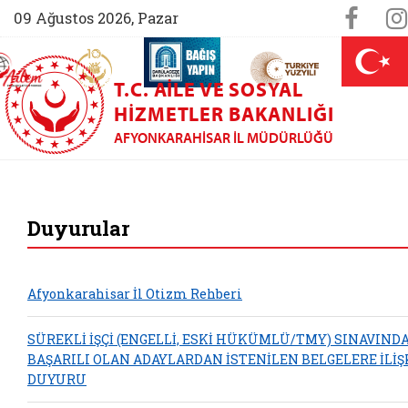
Sosya
Face
09 Ağustos 2026, Pazar
AİLEM İletişim Merkezi (yeni sekmede açılır)
Aile ve Nüfus On Yılı (yeni sekmede açılır)
Darülaceze bağış sayfası (yeni sekme
açılır)
 Aile (yeni sekmede açılır)
T.C. AILE VE SOSYAL
HIZMETLER BAKANLIĞI
AFYONKARAHISAR İL MÜDÜRLÜĞÜ
Afyonkarahisar Aile
Duyurular
Afyonkarahisar İl Otizm Rehberi
SÜREKLİ İŞÇİ (ENGELLİ, ESKİ HÜKÜMLÜ/TMY) SINAVIND
BAŞARILI OLAN ADAYLARDAN İSTENİLEN BELGELERE İLİŞ
DUYURU