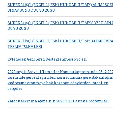
SÜREKLİ İŞÇİ (ENGELLİ, ESKİ HÜKÜMLÜ/TMY) ALIMI SÖZ
SINAV SONUÇ DUYURUSU
SÜREKLİ İŞÇİ (ENGELLİ, ESKİ HÜKÜMLÜ/TMY SÖZLÜ SIN
DUYURUSU
SÜREKLİ İŞÇİ (ENGELLİ, ESKİ HÜKÜMLÜ/TMY ALIMI EVR
TESLİM İŞLEMLERİ
Evlenecek Gençlerin Desteklenmesi Projesi
2828 sayılı Sosyal Hizmetler Kanunu kapsamında 25.12.20
tarihinde gerçekleştirilen kura sonucuna göre Bakanlığı
kadrosuna atanmaya hak kazanan adaylardan istenilen
belgeler
Zafer Kalkınma Ajansının 2023 Yılı Destek Programları