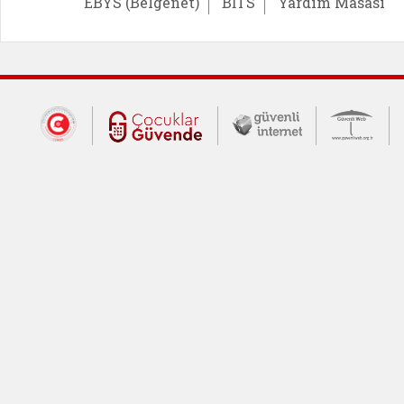
EBYS (Belgenet)
BİTS
Yardım Masası
Dış Bağlantılar
Cumhurbaşkanlığı İletişim Merkezi (CİM
Çocuklar Güvende (yeni 
Güvenli İnte
Güv