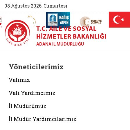
08 Ağustos 2026, Cumartesi
AİLEM İletişim Merkezi (yeni sekmede açılır)
Aile ve Nüfus On Yılı (yeni sekmede açılır)
Darülaceze bağış sayfası (yeni sekme
açılır)
 Aile (yeni sekmede açılır)
T.C. AILE VE SOSYAL
HIZMETLER BAKANLIĞI
ADANA İL MÜDÜRLÜĞÜ
Yöneticilerimiz
Valimiz
Vali Yardımcımız
İl Müdürümüz
İl Müdür Yardımcılarımız