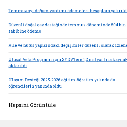
Temmuz ayı doğum yardımı ödemeleri hesaplara yatırıld
Düzenli doğal gaz desteğinde temmuz döneminde 504 bin
sahibine ödeme
Aile ve nüfus yapısındaki değişimler düzenli olarak izlen
Ulusal Vefa Programı için SYDV’lere 1,2 milyar lira kayna
aktarıldı
Ulaşım Desteği 2025-2026 eğitim-öğretim yılında da
öğrencilerin yanında oldu
Hepsini Görüntüle