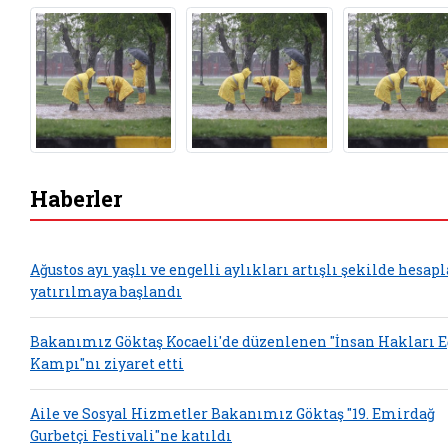
Haberler
Ağustos ayı yaşlı ve engelli aylıkları artışlı şekilde hesap
yatırılmaya başlandı
Bakanımız Göktaş Kocaeli'de düzenlenen "İnsan Hakları 
Kampı"nı ziyaret etti
Aile ve Sosyal Hizmetler Bakanımız Göktaş "19. Emirdağ
Gurbetçi Festivali"ne katıldı