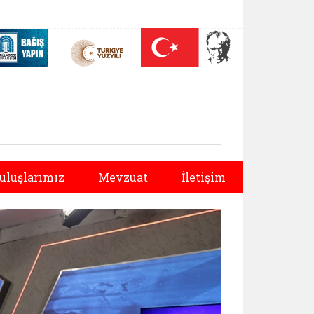
 (yeni sekmede açılır)
Nüfus On Yılı (yeni sekmede açılır)
Darülaceze bağış sayfası (yeni sekmede açılır)
Sonraki
uluşlarımız
Mevzuat
İletişim