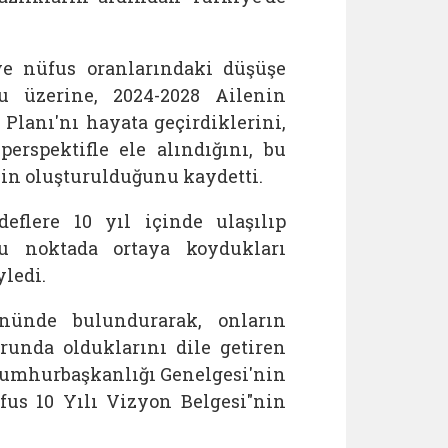
ve nüfus oranlarındaki düşüşe
su üzerine, 2024-2028 Ailenin
lanı'nı hayata geçirdiklerini,
erspektifle ele alındığını, bu
nin oluşturulduğunu kaydetti.
eflere 10 yıl içinde ulaşılıp
bu noktada ortaya koydukları
yledi.
önünde bulundurarak, onların
orunda olduklarını dile getiren
 Cumhurbaşkanlığı Genelgesi'nin
fus 10 Yılı Vizyon Belgesi"nin