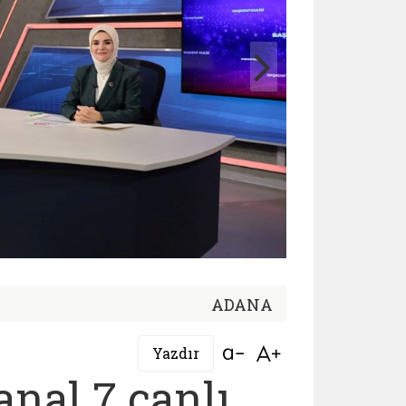
ADANA
Bağlantıyı aç
Bağlantıyı aç
Yazdır
nal 7 canlı