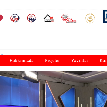
AİLEM İletişim Merkezi
Aile ve 
Sıkça Sorulan Sorular
Alo 183 (yeni sekmede açılır)
Alo 144 (yeni sekmede açılır)
Koruyucu Aile (yeni sekmede açılır)
Önceki
Hakkımızda
Projeler
Yayınlar
Kur