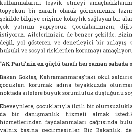
kullanmalarını teşvik etmeyi amaçladıklarını 
topyekun bir zararlı olarak görmememiz lazım.
şekilde bilgiye erişime kolaylık sağlayan bir al
çok yatırım yapıyoruz. Çocuklarımızın, diji
istiyoruz. Ailelerimizin de benzer şekilde. Bi
değil, yol gösteren ve denetleyici bir anlayış.
hukuki ve sosyal risklerden korumayı amaçlıyoruz
"AK Parti'nin en güçlü tarafı her zaman sahada
Bakan Göktaş, Kahramanmaraş'taki okul saldırısı
çocukları korumak adına teyakkuzda olunması
noktada ailelere büyük sorumluluk düştüğünü söy
Ebeveynlere, çocuklarıyla ilgili bir olumsuzlukl
da bir danışmanlık hizmeti almak istedik
hizmetlerinden faydalanmaları çağrısında bulu
yalnız başına geçirmesinler. Biz Bakanlık, de