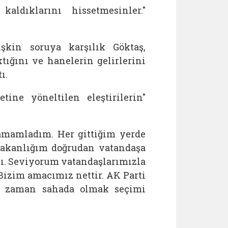
kaldıklarını hissetmesinler."
şkin soruya karşılık Göktaş,
tığını ve hanelerin gelirlerini
ı.
tine yöneltilen eleştirilerin"
tamamladım. Her gittiğim yerde
bakanlığım doğrudan vatandaşa
sı. Seviyorum vatandaşlarımızla
z. Bizim amacımız nettir. AK Parti
er zaman sahada olmak seçimi