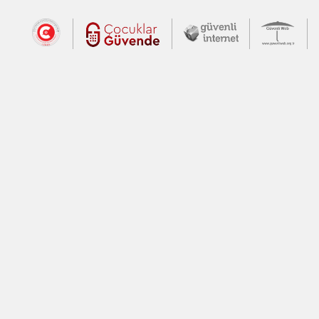
Dış Bağlantılar
Cumhurbaşkanlığı İletişim Merkezi (CİM
Çocuklar Güvende (yeni 
Güvenli İnte
Güv