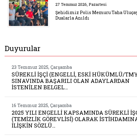
Belgeyi aç: sehidimiz polis mem
27 Temmuz 2026, Pazartesi
Şehidimiz Polis Memuru Taha Uluça
Dualarla Anıldı
Duyurular
23 Temmuz 2025, Çarşamba
SÜREKLİ İŞÇİ (ENGELLİ, ESKİ HÜKÜMLÜ/TMY
SINAVINDA BAŞARILI OLAN ADAYLARDAN
İSTENİLEN BELGEL…
16 Temmuz 2025, Çarşamba
2025 YILI ENGELLİ KAPSAMINDA SÜREKLİ İŞ
(TEMİZLİK GÖREVLİSİ) OLARAK İSTİHDAMIN
İLİŞKİN SÖZLÜ…