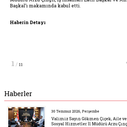
Başkal’ı makamında kabul etti.
Başkal’ı makamında kabul etti.
Haberin Detayı
Haberin Detayı
Haberin Detayı
Haberin Detayı
1
/
11
Haberler
Belgeyi aç: valimiz sayin gokmen
30 Temmuz 2026, Perşembe
Valimiz Sayın Gökmen Çiçek, Aile ve
Sosyal Hizmetler İl Müdürü Arzu Çıngı