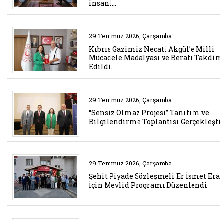
insanl…
Belgeyi aç: kibris gazimiz necat
29 Temmuz 2026, Çarşamba
Kıbrıs Gazimiz Necati Akgül’e Milli
Mücadele Madalyası ve Beratı Takdi
Edildi.
Belgeyi aç: sensiz olmaz projesi 
29 Temmuz 2026, Çarşamba
“Sensiz Olmaz Projesi” Tanıtım ve
Bilgilendirme Toplantısı Gerçekleşti
Belgeyi aç: sehit piyade sozlesm
29 Temmuz 2026, Çarşamba
Şehit Piyade Sözleşmeli Er İsmet Er
İçin Mevlid Programı Düzenlendi