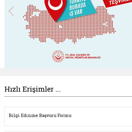
Belgeyi aç: istihdamseferberligi.ailevecalisma.g
Hızlı Erişimler ...
Bilgi Edinme Başvuru Formu