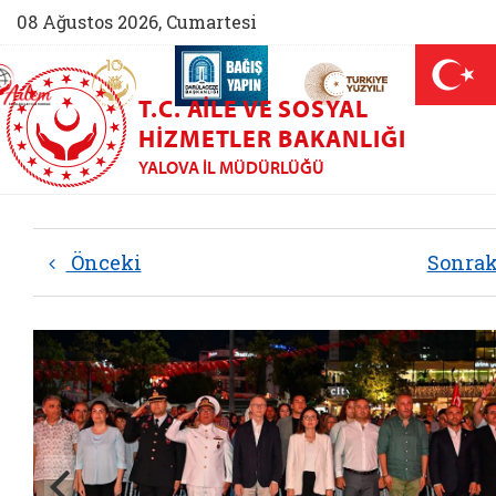
08 Ağustos 2026, Cumartesi
AİLEM İletişim Merkezi (yeni sekmede açılır)
Aile ve Nüfus On Yılı (yeni sekmede açılır)
Darülaceze bağış sayfası (yeni sekme
açılır)
 Aile (yeni sekmede açılır)
T.C. AILE VE SOSYAL
HIZMETLER BAKANLIĞI
YALOVA İL MÜDÜRLÜĞÜ
Önceki
Sonra