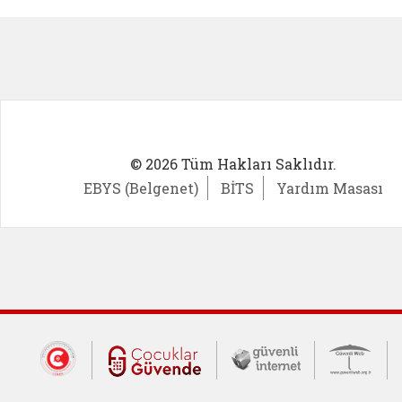
Kadın Girişimci (yeni sekmede açıl
İlk Öğ
© 2026 Tüm Hakları Saklıdır.
EBYS (Belgenet)
BİTS
Yardım Masası
Dış Bağlantılar
Cumhurbaşkanlığı İletişim Merkezi (CİM
Çocuklar Güvende (yeni 
Güvenli İnte
Güv