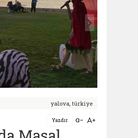
yalova, türkiye
Bağlantıyı aç
Bağlantıyı aç
Yazdır
nda Masal