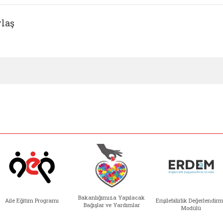
laş
Bakanlığımıza Yapılacak
Aile Eğitim Programı
Erişilebilirlik Değerlendir
Bağışlar ve Yardımlar
Modülü
e açılır)
enim Ailem (yeni sekmede açılır)
Aile Eğitim Programı (yeni sekmede açılır
Bakanlığımıza Yapılacak 
Erişile