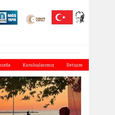
 (yeni sekmede açılır)
Nüfus On Yılı (yeni sekmede açılır)
Darülaceze bağış sayfası (yeni sekmede açılır)
Sonraki
ızda
Kuruluşlarımız
İletişim