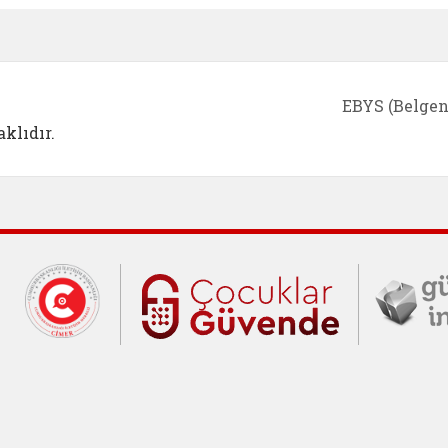
EBYS (Belgen
klıdır.
Cumhurbaşkanlığı İletişim Merkezi (C
Çocuklar Gü