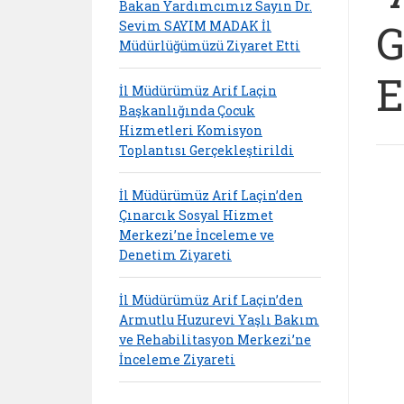
Bakan Yardımcımız Sayın Dr.
G
Sevim SAYIM MADAK İl
Müdürlüğümüzü Ziyaret Etti
E
İl Müdürümüz Arif Laçin
Başkanlığında Çocuk
Hizmetleri Komisyon
Toplantısı Gerçekleştirildi
İl Müdürümüz Arif Laçin’den
Çınarcık Sosyal Hizmet
Merkezi’ne İnceleme ve
Denetim Ziyareti
İl Müdürümüz Arif Laçin’den
Armutlu Huzurevi Yaşlı Bakım
ve Rehabilitasyon Merkezi’ne
İnceleme Ziyareti