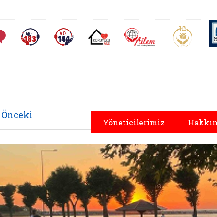
AİLEM İletişim Merkezi
Aile ve 
Sıkça Sorulan Sorular
Alo 183 (yeni sekmede açılır)
Alo 144 (yeni sekmede açılır)
Koruyucu Aile (yeni sekmede açılır)
Önceki
Yöneticilerimiz
Hakkım