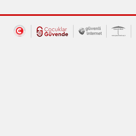
Dış Bağlantılar
Cumhurbaşkanlığı İletişim Merkezi (CİM
Çocuklar Güvende (yeni 
Güvenli İnte
Güv