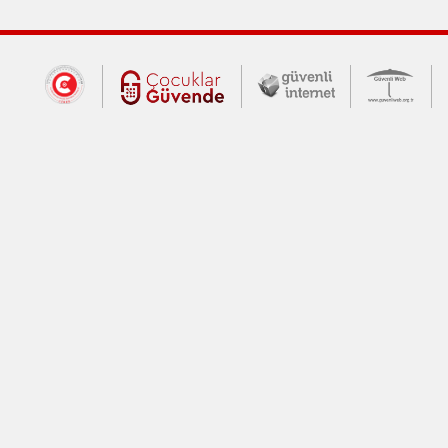
Dış Bağlantılar
Cumhurbaşkanlığı İletişim Merkezi (CİM
Çocuklar Güvende (yeni 
Güvenli İnte
Güv