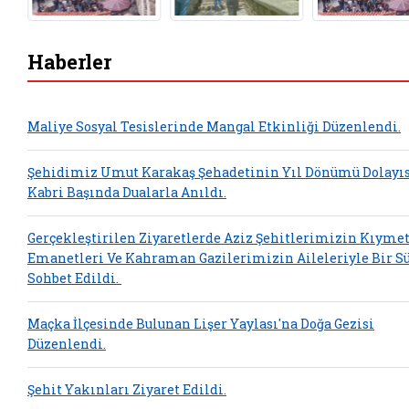
Haberler
Maliye Sosyal Tesislerinde Mangal Etkinliği Düzenlendi.
Şehidimiz Umut Karakaş Şehadetinin Yıl Dönümü Dolayıs
Kabri Başında Dualarla Anıldı.
Gerçekleştirilen Ziyaretlerde Aziz Şehitlerimizin Kıymet
Emanetleri Ve Kahraman Gazilerimizin Aileleriyle Bir S
Sohbet Edildi.
Maçka İlçesinde Bulunan Lişer Yaylası'na Doğa Gezisi
Düzenlendi.
Şehit Yakınları Ziyaret Edildi.