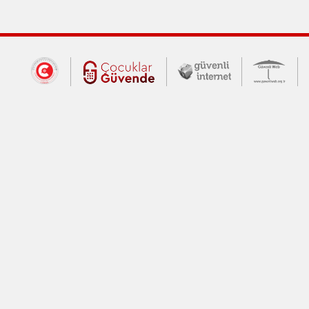
Dış Bağlantılar
Cumhurbaşkanlığı İletişim Merkezi (CİM
Çocuklar Güvende (yeni 
Güvenli İnte
Güv