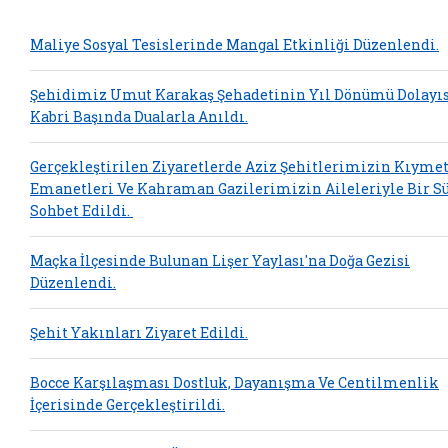
Maliye Sosyal Tesislerinde Mangal Etkinliği Düzenlendi.
Şehidimiz Umut Karakaş Şehadetinin Yıl Dönümü Dolayıs
Kabri Başında Dualarla Anıldı.
Gerçekleştirilen Ziyaretlerde Aziz Şehitlerimizin Kıymet
Emanetleri Ve Kahraman Gazilerimizin Aileleriyle Bir S
Sohbet Edildi.
Maçka İlçesinde Bulunan Lişer Yaylası'na Doğa Gezisi
Düzenlendi.
Şehit Yakınları Ziyaret Edildi.
Bocce Karşılaşması Dostluk, Dayanışma Ve Centilmenlik
İçerisinde Gerçekleştirildi.