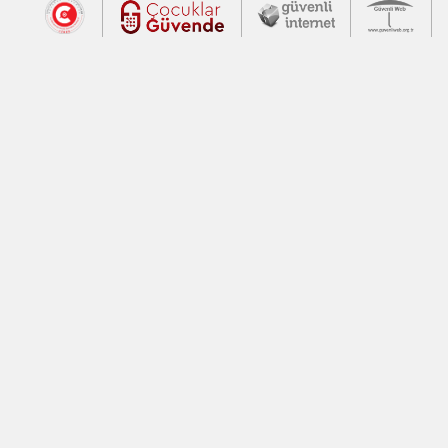
Dış Bağlantılar
Cumhurbaşkanlığı İletişim Merkezi (CİM
Çocuklar Güvende (yeni 
Güvenli İnte
Güv