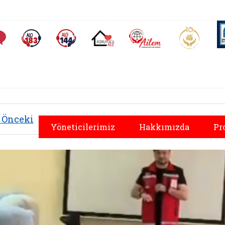
AİLEM İletişim Merkezi
Aile ve 
Sıkça Sorulan Sorular
Alo 183 (yeni sekmede açılır)
Alo 144 (yeni sekmede açılır)
Koruyucu Aile (yeni sekmede açılır)
Önceki
Yöneticilerimiz
Hakkımızda
Pr