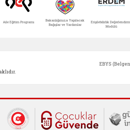
Bakanlığımıza Yapılacak
Aile Eğitim Programı
Erişilebilirlik Değerlendir
Bağışlar ve Yardımlar
Modülü
e açılır)
enim Ailem (yeni sekmede açılır)
Aile Eğitim Programı (yeni sekmede açılır
Bakanlığımıza Yapılacak 
Erişile
EBYS (Belgen
klıdır.
Cumhurbaşkanlığı İletişim Merkezi (C
Çocuklar Gü