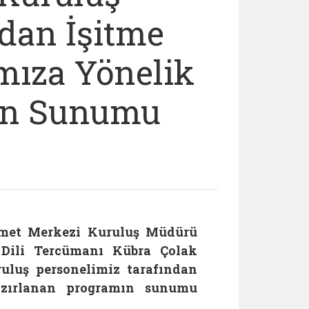
dan İşitme
mıza Yönelik
ın Sunumu
zmet Merkezi Kuruluş Müdürü
 Dili Tercümanı Kübra Çolak
uruluş personelimiz tarafından
hazırlanan programın sunumu