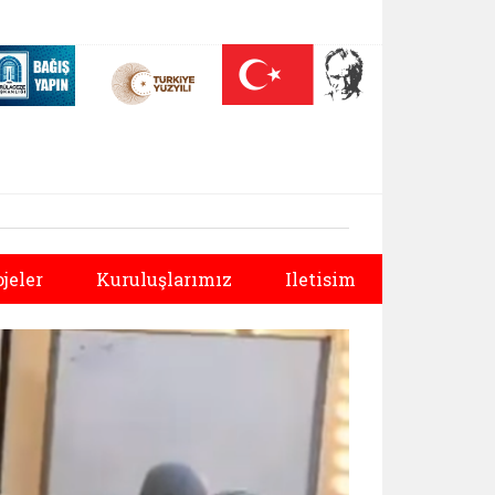
 (yeni sekmede açılır)
Nüfus On Yılı (yeni sekmede açılır)
Darülaceze bağış sayfası (yeni sekmede açılır)
Sonraki
ojeler
Kuruluşlarımız
Iletisim