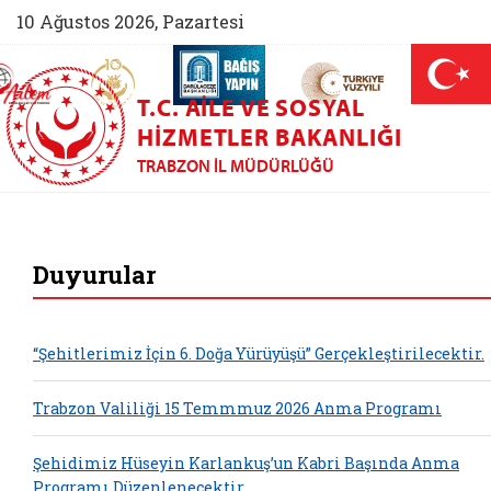
10 Ağustos 2026, Pazartesi
AİLEM İletişim Merkezi (yeni sekmede açılır)
Aile ve Nüfus On Yılı (yeni sekmede açılır)
Darülaceze bağış sayfası (yeni sekme
açılır)
 Aile (yeni sekmede açılır)
T.C. AILE VE SOSYAL
HIZMETLER BAKANLIĞI
TRABZON İL MÜDÜRLÜĞÜ
Trabzon Aile ve Sos
Duyurular
“Şehitlerimiz İçin 6. Doğa Yürüyüşü” Gerçekleştirilecektir.
Trabzon Valiliği 15 Temmmuz 2026 Anma Programı
Şehidimiz Hüseyin Karlankuş’un Kabri Başında Anma
Programı Düzenlenecektir.