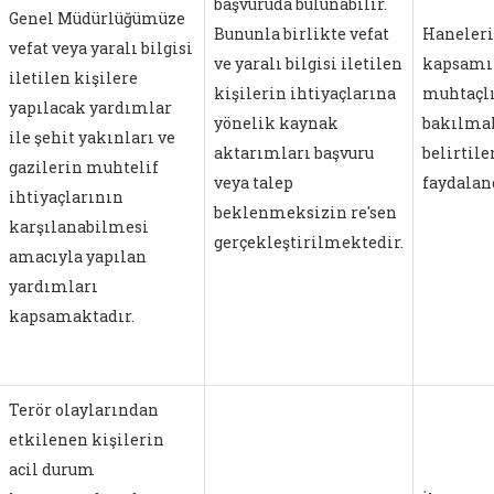
başvuruda bulunabilir.
Genel Müdürlüğümüze
Bununla birlikte vefat
Haneleri
vefat veya yaralı bilgisi
ve yaralı bilgisi iletilen
kapsamın
iletilen kişilere
kişilerin ihtiyaçlarına
muhtaçl
yapılacak yardımlar
yönelik kaynak
bakılma
ile şehit yakınları ve
aktarımları başvuru
belirtile
gazilerin muhtelif
veya talep
faydalan
ihtiyaçlarının
beklenmeksizin re'sen
karşılanabilmesi
gerçekleştirilmektedir.
amacıyla yapılan
yardımları
kapsamaktadır.
Terör olaylarından
etkilenen kişilerin
acil durum