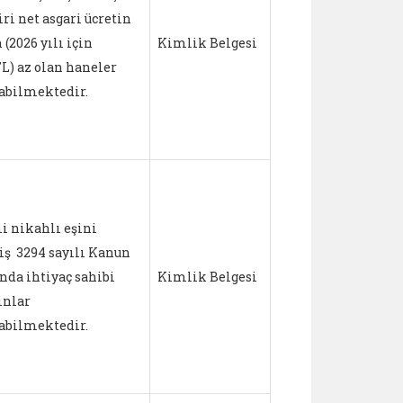
iri net asgari ücretin
 (2026 yılı için
Kimlik Belgesi
1.000 TL
TL) az olan haneler
abilmektedir.
i nikahlı eşini
ş 3294 sayılı Kanun
da ihtiyaç sahibi
Kimlik Belgesi
2.000 TL
ınlar
abilmektedir.