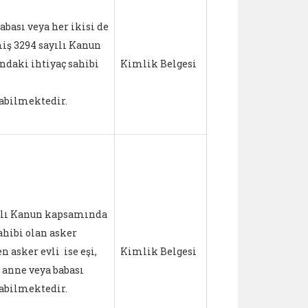
abası veya her ikisi de
miş 3294 sayılı Kanun
daki ihtiyaç sahibi
Kimlik Belgesi
2.000 TL
abilmektedir.
ılı Kanun kapsamında
ahibi olan asker
n asker evli ise eşi,
Kimlik Belgesi
1.500 TL
 anne veya babası
abilmektedir.