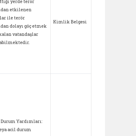
tiği yerde terör
ndan etkilenen
ar ile terör
Hane başı a
Kimlik Belgesi
ndan dolayı göç etmek
1.500 TL
kalan vatandaşlar
abilmektedir.
• Acil ve Te
Yardımların
TL'ye kadar,
• Yangın, S
Felaketinde
l Durum Yardımları:
kadar,
veya acil durum
• Kar, Heyel