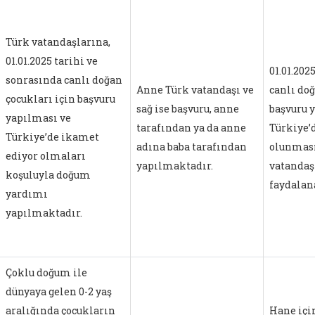
Türk vatandaşlarına,
01.01.2025 tarihi ve
01.01.202
sonrasında canlı doğan
Anne Türk vatandaşı ve
canlı doğ
çocukları için başvuru
sağ ise başvuru, anne
başvuru 
yapılması ve
tarafından ya da anne
Türkiye’
Türkiye’de ikamet
adına baba tarafından
olunması
ediyor olmaları
yapılmaktadır.
vatandaş
koşuluyla doğum
faydalan
yardımı
yapılmaktadır.
Çoklu doğum ile
dünyaya gelen 0-2 yaş
aralığında çocukların
Hane içi