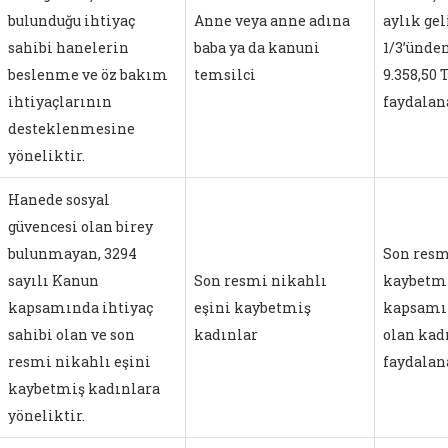
bulunduğu ihtiyaç
Anne veya anne adına
aylık gel
sahibi hanelerin
baba ya da kanuni
1/3’ünden
beslenme ve öz bakım
temsilci
9.358,50 
ihtiyaçlarının
faydalan
desteklenmesine
yöneliktir.
Hanede sosyal
güvencesi olan birey
bulunmayan, 3294
Son resm
sayılı Kanun
Son resmi nikahlı
kaybetmi
kapsamında ihtiyaç
eşini kaybetmiş
kapsamın
sahibi olan ve son
kadınlar
olan kad
resmi nikahlı eşini
faydalan
kaybetmiş kadınlara
yöneliktir.