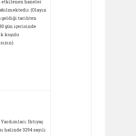
 etkilenen haneler
Düşmesi Fe
abilmektedir. (Olayın
4.500 TL'ye 
geldiği tarihten
• Geçimini 
30 gün içerisinde
Hayvancılı
k koşulu
Muhtaç Hane
sızın)
TL'ye kadar,
• Afetzedel
Tahliyeler
Sağlanması
4.500 TL’ye
verilmekte
Barınma
Yardımları:
göre ve yar
Yardımları: İhtiyaç
belirlenmiş
ı halinde 3294 sayılı
haiz olmak 