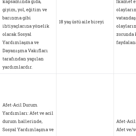
kapsamında gıda,
İkamet et
giyim, yol, eğitim ve
olayları
barınma gibi
vatandaşl
18 yaş üstü aile bireyi
ihtiyaçlarına yönelik
olayları
olarak Sosyal
zorunda 
Yardımlaşma ve
faydalan
Dayanışma Vakıfları
tarafından yapılan
yardımlardır.
Afet-Acil Durum
Yardımları: Afet ve acil
durum hallerinde,
Afet-Aci
Sosyal Yardımlaşma ve
Afet ve/