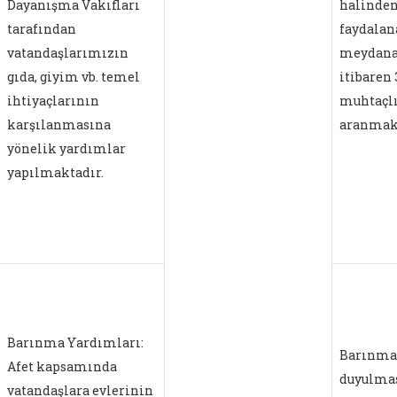
Dayanışma Vakıfları
halinden
tarafından
faydalan
vatandaşlarımızın
meydana 
gıda, giyim vb. temel
itibaren 
ihtiyaçlarının
muhtaçlı
karşılanmasına
aranmak
yönelik yardımlar
yapılmaktadır.
Barınma Yardımları:
Barınma 
Afet kapsamında
duyulmas
vatandaşlara evlerinin