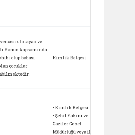
üvencesi olmayan ve
ılı Kanun kapsamında
ahibi olup babası
Kimlik Belgesi
750 TL
olan çocuklar
abilmektedir.
• Muhtelif 
ile tedavi g
• Kimlik Belgesi
yaralılara 
• Şehit Yakını ve
ulaşım ve 
Gaziler Genel
yardımı k
Müdürlüğü veya ilgili