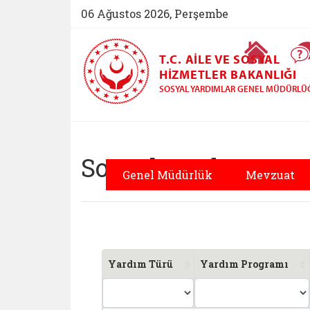
06 Ağustos 2026, Perşembe
Ana Sayfa
T.C. AILE VE SOSYAL
HIZMETLER BAKANLIĞI
SOSYAL YARDIMLAR GENEL MÜDÜRLÜ
Sosyal Yardımlar G
Sosyal Yardım Pro
Genel Müdürlük
Mevzuat
Yardım Türü
Yardım Programı