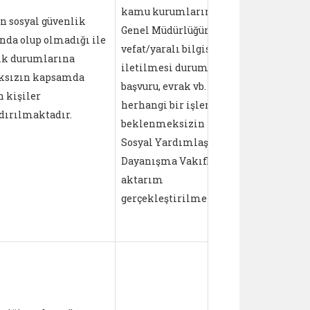
yapılan ya
kamu kurumlarınca
n sosyal güvenlik
tutar Sosyal
Genel Müdürlüğümüze
da olup olmadığı ile
Yardımlaş
vefat/yaralı bilgisi
ık durumlarına
Dayanışma 
iletilmesi durumunda
ksızın kapsamda
Mütevelli H
başvuru, evrak vb.
n kişiler
tarafından 
herhangi bir işlem
dırılmaktadır.
göre belirl
beklenmeksizin ilgili
• Vefat ve ya
Sosyal Yardımlaşma ve
iletilen kiş
Dayanışma Vakıflarına
75.000 TL’yi
aktarım
geçmeyecek
gerçekleştirilmektedir.
kaynak akt
gerçekleşti