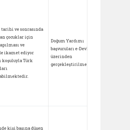
• 1. çocuk iç
seferlik 5.0
• 2. çocuk iç
5 tarihi ve sonrasında
yaşını tam
an çocuklar için
kadar (altm
Doğum Yardımı
yapılması ve
dâhil) aylık
başvuruları e-Devlet
de ikamet ediyor
• 3. ve üzeri
üzerinden
 koşuluyla Türk
için çocuk 5
gerçekleştirilmektedir.
ları
tamamlaya
abilmektedir.
(altmışıncı
aylık 5.000
düzenli do
yapılmakta
nde kişi başına düşen