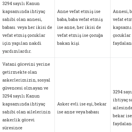
3294 sayılı Kanun
kapsamında ihtiyaç
Anne vefat etmiş ise
Annesi, b
sahibi olan annesi,
baba, baba vefat etmiş
vefat et
babası veya her ikisi de
ise anne, her ikisi de
kapsamın
vefat etmiş çocuklar
vefat etmiş ise çocuğa
çocuklar
için yapılan nakdi
bakan kişi
faydalan
yardımlardır.
Vatani görevini yerine
getirmekte olan
askerlerimizin, sosyal
güvencesi olmayan ve
3294 say
3294 sayılı Kanun
ihtiyaç s
kapsamında ihtiyaç
Asker evli ise eşi, bekar
ailesinde
sahibi olan ailelerinin
ise anne veya babası
bekar ise
askerlik görevi
faydalan
süresince