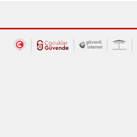
Dış Bağlantılar
Cumhurbaşkanlığı İletişim Merkezi (CİM
Çocuklar Güvende (yeni 
Güvenli İnte
Güv