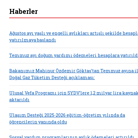
Haberler
Ağustos ayı yaşlı ve engelli aylıkları artışlı şekilde hesap
yatırılmaya başlandı
Temmuz ayı doğum yardımı ödemeleri hesaplara yatırıld
Bakanımız Mahinur Özdemir Göktaş’tan Temmuz ayına il
Doğal Gaz Tüketim Desteği açıklaması:
Ulusal Vefa Programı için SYDV’lere 1,2 milyar lira kayna
aktarıldı
Ulaşım Desteği 2025-2026 eğitim-öğretim yılında da
öğrencilerin yanında oldu
Sosyal yardım programlarının aylık ödemeleri artırıldı