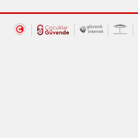
Dış Bağlantılar
Cumhurbaşkanlığı İletişim Merkezi (CİM
Çocuklar Güvende (yeni 
Güvenli İnte
Güv