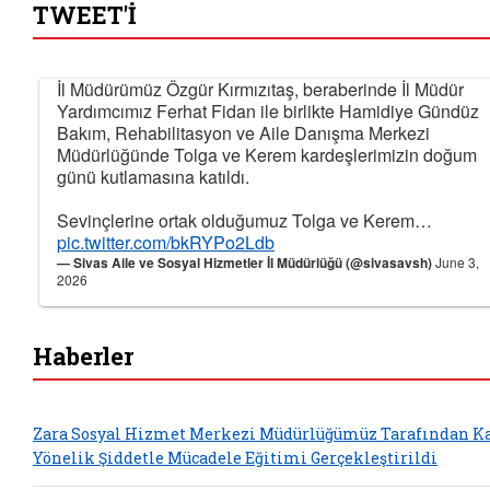
TWEET'İ
İl Müdürümüz Özgür Kırmızıtaş, beraberinde İl Müdür
Yardımcımız Ferhat Fidan ile birlikte Hamidiye Gündüz
Bakım, Rehabilitasyon ve Aile Danışma Merkezi
Müdürlüğünde Tolga ve Kerem kardeşlerimizin doğum
günü kutlamasına katıldı.
Sevinçlerine ortak olduğumuz Tolga ve Kerem…
pic.twitter.com/bkRYPo2Ldb
— Sivas Aile ve Sosyal Hizmetler İl Müdürlüğü (@sivasavsh)
June 3,
2026
Haberler
Zara Sosyal Hizmet Merkezi Müdürlüğümüz Tarafından K
Yönelik Şiddetle Mücadele Eğitimi Gerçekleştirildi