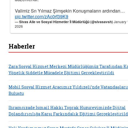
Valimiz Sn Yılmaz Şimşekin Konuşmaların ardından…
pic.twitter.com/zAc0rf39K9
— Sivas Aile ve Sosyal Hizmetler İl Müdürlüğü (@sivasavsh)
January 
2026
Haberler
Zara Sosyal Hizmet Merkezi Müdürlüğümüz Tarafından K
Yönelik Şiddetle Mücadele Eğitimi Gerçekleştirildi
Mobil Sosyal Hizmet Aracımız Yıldızeli’nde Vatandaşlar
Buluştu
İhramcızade İsmail Hakkı Toprak Huzurevimizde Dijital
Dolandırıcılığa Karşı Farkındalık Eğitimi Gerçekleştirild