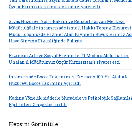
Vali Yardımcımız Sayın Mustafa Caner Çulukar İl Müdür
Özgür Kırmızıtaş’ı makamında ziyaret etti
Sivas Huzurevi Yaşlı Bakım ve Rehabilitasyon Merkezi
Müdürlüğü ile İhramcızade İsmail Hakkı Toprak Huzurevi
Müdürlüğümüzde Hizmet Alan Kıymetli Büyüklerimiz Aç
Hava Sinema Etkinliğinde Buluştu
Erzincan Aile ve Sosyal Hizmetler İl Müdürü Abdulhalim
Ünalan İl Müdürümüz Özgür Kırmızıtaş’ı ziyaret etti
İhramcızade Bocce Takımımız, Erzincan 100. Yıl Atatürk
Huzurevi Bocce Takımını Ağırladı
Kadına Yönelik Şiddetle Mücadele ve Psikolojik Sağlamlı
Eğitimleri Gerçekleştirildi
Hepsini Görüntüle