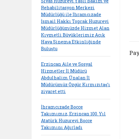
Sivas Huzurevi Yaşlı Bakım ve
Rehabilitasyon Merkezi
Müdürlüğü ile İhramcızade
İsmail Hakkı Toprak Huzurevi
Müdürlüğümüzde Hizmet Alan
Kıymetli Büyüklerimiz Açık
Hava Sinema Etkinliğinde
Buluştu
Pay
Erzincan Aile ve Sosyal
Hizmetler İl Müdürü
Abdulhalim Ünalan İl
Müdürümüz Özgür Kırmızıtaş’ı
ziyaret etti
İhramcızade Bocce
Takımımız, Erzincan 100. Yıl
Atatürk Huzurevi Bocce
Takımını Ağırladı