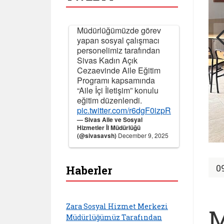
Müdürlüğümüzde görev
yapan sosyal çalışmacı
personelimiz tarafından
Sivas Kadın Açık
Cezaevinde Aile Eğitim
Programı kapsamında
“Aile İçi İletişim” konulu
eğitim düzenlendi.
pic.twitter.com/r6dgF0izpR
— Sivas Aile ve Sosyal
Hizmetler İl Müdürlüğü
(@sivasavsh)
December 9, 2025
0
Haberler
Zara Sosyal Hizmet Merkezi
M
Müdürlüğümüz Tarafından