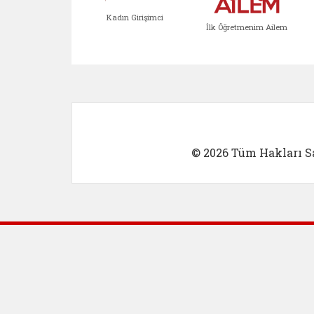
Kadın Girişimci
İlk Öğretmenim Ailem
Kadın Girişimci (yeni sekmed
İlk Öğretm
© 2026 Tüm Hakları Sa
Dış Bağlantılar