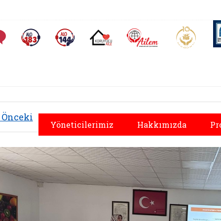
AİLEM İletişim Merkezi
Aile ve 
Sıkça Sorulan Sorular
Alo 183 (yeni sekmede açılır)
Alo 144 (yeni sekmede açılır)
Koruyucu Aile (yeni sekmede açılır)
Önceki
Yöneticilerimiz
Hakkımızda
Pr