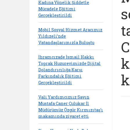
Kadına Yönelik Şiddetle
s
Mücadele Eğitimi
Gerçekleştirildi
t
Mobil Sosyal Hizmet Aracımız
Yıldızeli’nde
C
Vatandaşlarımızla Buluştu
İhramcızade İsmail Hakkı
k
Toprak Huzurevimizde Dijital
Dolandırıcılığa Karşı
k
Farkındalık Eğitimi
Gerçekleştirildi
Vali Yardımcımız Sayın
Mustafa Caner Çulukar İl
Müdürümüz Özgür Kırmızıtaş’ı
makamında ziyaret etti