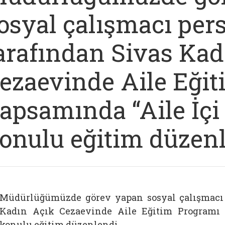
osyal çalışmacı per
arafından Sivas Kad
ezaevinde Aile Eği
apsamında “Aile İçi 
onulu eğitim düzenl
Müdürlüğümüzde görev yapan sosyal çalışmacı 
Kadın Açık Cezaevinde Aile Eğitim Programı k
konulu eğitim düzenlendi.