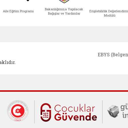
Bakanlığımıza Yapılacak
Aile Eğitim Programı
Erişilebilirlik Değerlendir
Bağışlar ve Yardımlar
Modülü
e açılır)
enim Ailem (yeni sekmede açılır)
Aile Eğitim Programı (yeni sekmede açılır
Bakanlığımıza Yapılacak 
Erişile
EBYS (Belgen
klıdır.
Cumhurbaşkanlığı İletişim Merkezi (C
Çocuklar Gü