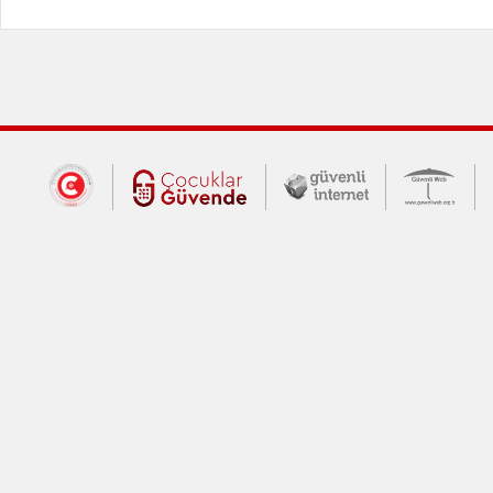
Dış Bağlantılar
Cumhurbaşkanlığı İletişim Merkezi (CİM
Çocuklar Güvende (yeni 
Güvenli İnte
Güv