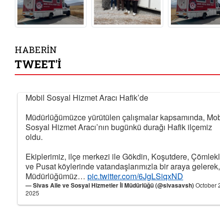
HABERİN
TWEET'İ
Mobil Sosyal Hizmet Aracı Hafik’de
Müdürlüğümüzce yürütülen çalışmalar kapsamında, Mob
Sosyal Hizmet Aracı’nın bugünkü durağı Hafik ilçemiz
oldu.
Ekiplerimiz, ilçe merkezi ile Gökdin, Koşutdere, Çömlekl
ve Pusat köylerinde vatandaşlarımızla bir araya gelerek,
Müdürlüğümüz…
pic.twitter.com/6JgLSiqxND
— Sivas Aile ve Sosyal Hizmetler İl Müdürlüğü (@sivasavsh)
October 
2025